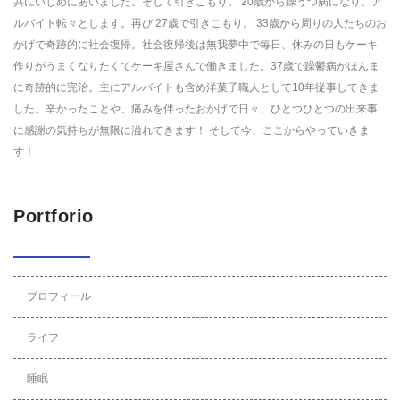
共にいじめにあいました。そして引きこもり。 20歳から躁うつ病になり、ア
ルバイト転々とします。再び 27歳で引きこもり。 33歳から周りの人たちのお
かげで奇跡的に社会復帰。社会復帰後は無我夢中で毎日、休みの日もケーキ
作りがうまくなりたくてケーキ屋さんで働きました。37歳で躁鬱病がほんま
に奇跡的に完治。主にアルバイトも含め洋菓子職人として10年従事してきま
した。辛かったことや、痛みを伴ったおかげで日々、ひとつひとつの出来事
に感謝の気持ちが無限に溢れてきます！ そして今、ここからやっていきま
す！
Portforio
プロフィール
ライフ
睡眠