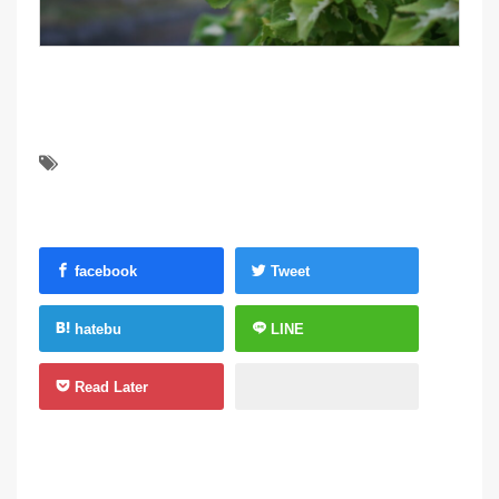
facebook
Tweet
hatebu
LINE
Read Later