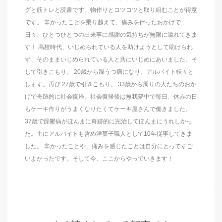
グと筋トレと読書です。物作りとコツコツと取り組むことが得意
です。 辛かったことを乗り越えて、痛みを伴ったおかげで
日々、ひとつひとつの出来事に感謝の気持ちが無限に溢れてきま
す！ 高校時代、いじめられている人を助けようとして助けられ
ず、そのままいじめられている人と共にいじめにあいました。そ
して引きこもり。 20歳から躁うつ病になり、アルバイト転々と
します。再び 27歳で引きこもり。 33歳から周りの人たちのおか
げで奇跡的に社会復帰。社会復帰後は無我夢中で毎日、休みの日
もケーキ作りがうまくなりたくてケーキ屋さんで働きました。
37歳で躁鬱病がほんまに奇跡的に完治してほんまにうれしかっ
た。主にアルバイトも含め洋菓子職人として10年従事してきま
した。 辛かったことや、痛みを感じたことは自分にとってすご
いよかったです。そして今、ここからやっていきます！