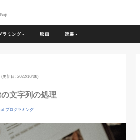
Tsuji
グラミング
映画
読書
(更新日: 2022/10/08)
riptの文字列の処理
ipt
プログラミング