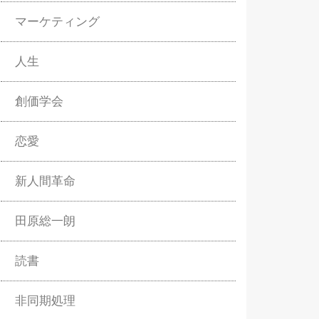
マーケティング
人生
創価学会
恋愛
新人間革命
田原総一朗
読書
非同期処理