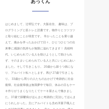
あっくん
はじめまして、辻明弘です。大阪在住、 趣味は、プ
ログラミングと筋トレと読書です。物作りとコツコツ
と取り組むことが得意です。 辛かったことを乗り越
えて、痛みを伴ったおかげで日々、ひとつひとつの出
来事に感謝の気持ちが無限に溢れてきます！ 高校時
代、いじめられている人を助けようとして助けられ
ず、そのままいじめられている人と共にいじめにあい
ました。そして引きこもり。 20歳から躁うつ病にな
り、アルバイト転々とします。再び 27歳で引きこも
り。 33歳から周りの人たちのおかげで奇跡的に社会
復帰。社会復帰後は無我夢中で毎日、休みの日もケー
キ作りがうまくなりたくてケーキ屋さんで働きまし
た。37歳で躁鬱病がほんまに奇跡的に完治してほんま
にうれしかった。主にアルバイトも含め洋菓子職人と