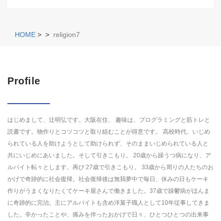
HOME
>
>
religion7
Profile
はじめまして、辻明弘です。大阪在住、 趣味は、プログラミングと筋トレと
読書です。物作りとコツコツと取り組むことが得意です。 高校時代、いじめ
られている人を助けようとして助けられず、そのままいじめられている人と
共にいじめにあいました。そして引きこもり。 20歳から躁うつ病になり、ア
ルバイト転々とします。再び 27歳で引きこもり。 33歳から周りの人たちのお
かげで奇跡的に社会復帰。社会復帰後は無我夢中で毎日、休みの日もケーキ
作りがうまくなりたくてケーキ屋さんで働きました。37歳で躁鬱病がほんま
に奇跡的に完治。主にアルバイトも含め洋菓子職人として10年従事してきま
した。辛かったことや、痛みを伴ったおかげで日々、ひとつひとつの出来事