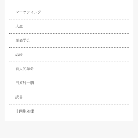
マーケティング
人生
創価学会
恋愛
新人間革命
田原総一朗
読書
非同期処理