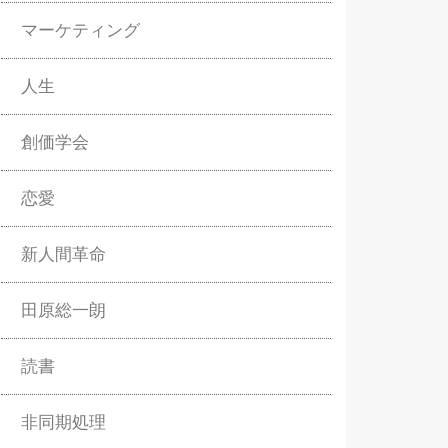
マーケティング
人生
創価学会
恋愛
新人間革命
田原総一朗
読書
非同期処理