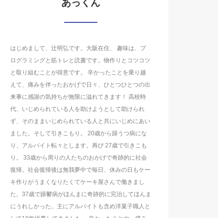
あっくん
はじめまして、辻明弘です。大阪在住、 趣味は、プ
ログラミングと筋トレと読書です。物作りとコツコツ
と取り組むことが得意です。 辛かったことを乗り越
えて、痛みを伴ったおかげで日々、ひとつひとつの出
来事に感謝の気持ちが無限に溢れてきます！ 高校時
代、いじめられている人を助けようとして助けられ
ず、そのままいじめられている人と共にいじめにあい
ました。そして引きこもり。 20歳から躁うつ病にな
り、アルバイト転々とします。再び 27歳で引きこも
り。 33歳から周りの人たちのおかげで奇跡的に社会
復帰。社会復帰後は無我夢中で毎日、休みの日もケー
キ作りがうまくなりたくてケーキ屋さんで働きまし
た。37歳で躁鬱病がほんまに奇跡的に完治してほんま
にうれしかった。主にアルバイトも含め洋菓子職人と