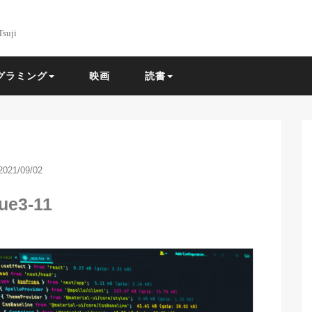
Tsuji
グラミング
映画
読書
2021/09/02
ue3-11