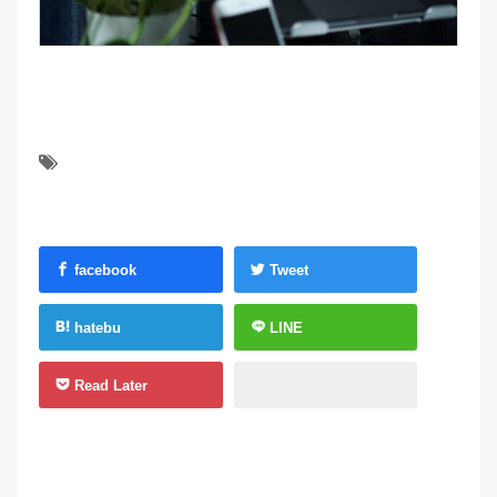
facebook
Tweet
hatebu
LINE
Read Later