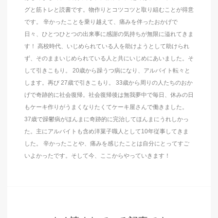
グと筋トレと読書です。物作りとコツコツと取り組むことが得意
です。 辛かったことを乗り越えて、痛みを伴ったおかげで
日々、ひとつひとつの出来事に感謝の気持ちが無限に溢れてきま
す！ 高校時代、いじめられている人を助けようとして助けられ
ず、そのままいじめられている人と共にいじめにあいました。そ
して引きこもり。 20歳から躁うつ病になり、アルバイト転々と
します。再び 27歳で引きこもり。 33歳から周りの人たちのおか
げで奇跡的に社会復帰。社会復帰後は無我夢中で毎日、休みの日
もケーキ作りがうまくなりたくてケーキ屋さんで働きました。
37歳で躁鬱病がほんまに奇跡的に完治してほんまにうれしかっ
た。主にアルバイトも含め洋菓子職人として10年従事してきま
した。 辛かったことや、痛みを感じたことは自分にとってすご
いよかったです。そして今、ここからやっていきます！