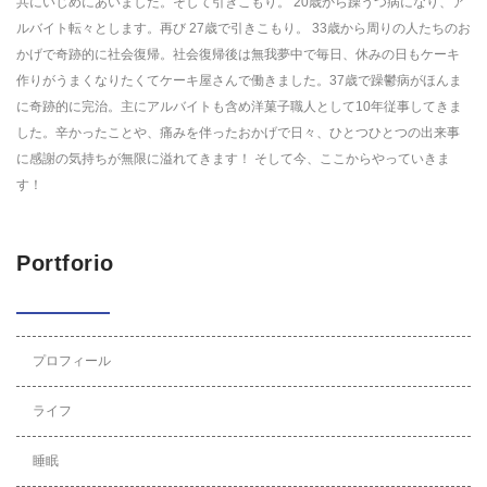
共にいじめにあいました。そして引きこもり。 20歳から躁うつ病になり、ア
ルバイト転々とします。再び 27歳で引きこもり。 33歳から周りの人たちのお
かげで奇跡的に社会復帰。社会復帰後は無我夢中で毎日、休みの日もケーキ
作りがうまくなりたくてケーキ屋さんで働きました。37歳で躁鬱病がほんま
に奇跡的に完治。主にアルバイトも含め洋菓子職人として10年従事してきま
した。辛かったことや、痛みを伴ったおかげで日々、ひとつひとつの出来事
に感謝の気持ちが無限に溢れてきます！ そして今、ここからやっていきま
す！
Portforio
プロフィール
ライフ
睡眠