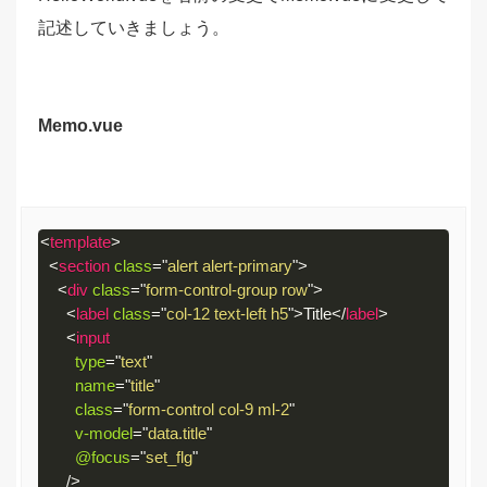
記述していきましょう。
Memo.vue
<
template
>
<
section
class
=
"
alert alert-primary
"
>
<
div
class
=
"
form-control-group row
"
>
<
label
class
=
"
col-12 text-left h5
"
>
Title
</
label
>
<
input
type
=
"
text
"
name
=
"
title
"
class
=
"
form-control col-9 ml-2
"
v-model
=
"
data.title
"
@focus
=
"
set_flg
"
/>