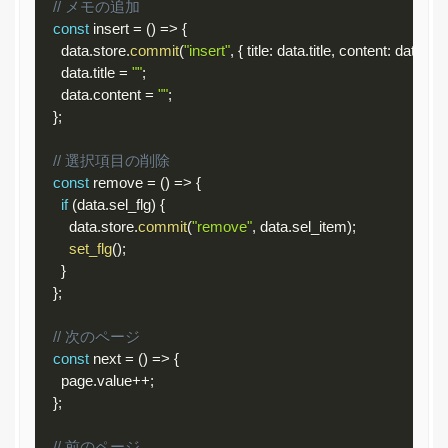
// メモの追加
const
 insert 
=
(
)
=
>
{
      data
.
store
.
commit
(
"insert"
,
{
 title
:
 data
.
title
,
 content
:
 data
.
con
      data
.
title 
=
""
;
      data
.
content 
=
""
;
}
;
// 選択項目の削除
const
 remove 
=
(
)
=
>
{
if
(
data
.
sel_flg
)
{
        data
.
store
.
commit
(
"remove"
,
 data
.
sel_item
)
;
set_flg
(
)
;
}
}
;
// 次のページ
const
 next 
=
(
)
=
>
{
      page
.
value
++
;
}
;
// 前のページ