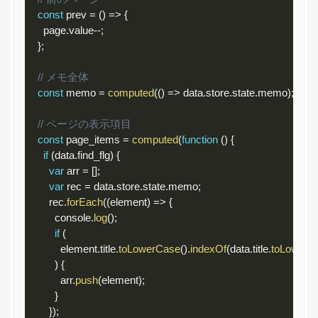
const
 prev 
=
(
)
=
>
{
      page
.
value
--
;
}
;
// メモ全体
const
 memo 
=
computed
(
(
)
=
>
 data
.
store
.
state
.
memo
)
;
// ページの表示項目
const
 page_items 
=
computed
(
function
(
)
{
if
(
data
.
find_flg
)
{
var
 arr 
=
[
]
;
var
 rec 
=
 data
.
store
.
state
.
memo
;
        rec
.
forEach
(
(
element
)
=
>
{
          console
.
log
(
)
;
if
(
            element
.
title
.
toLowerCase
(
)
.
indexOf
(
data
.
title
.
toLowerC
)
{
            arr
.
push
(
element
)
;
}
}
)
;