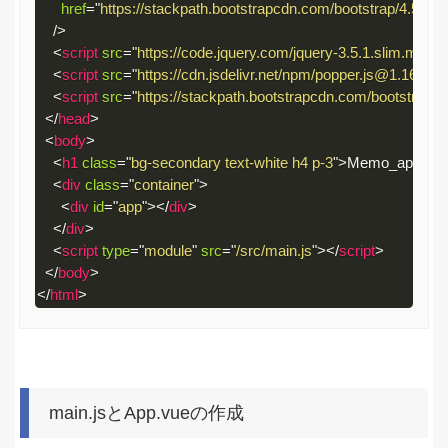
href
=
"
https://stackpath.bootstrapcdn.com/bootstrap/4.5.0/c
/>
<
script
src
=
"
https://code.jquery.com/jquery-3.5.1.slim.min.js
<
script
src
=
"
https://cdn.jsdelivr.net/npm/popper.js@1.16.0/d
<
script
src
=
"
https://stackpath.bootstrapcdn.com/bootstrap/4.5
</
head
>
<
body
>
<
h1
class
=
"
bg-secondary text-white h4 p-3
"
>
Memo_app
</
h
<
div
class
=
"
container
"
>
<
div
id
=
"
app
"
>
</
div
>
</
div
>
<
script
type
=
"
module
"
src
=
"
/src/main.js
"
>
</
script
>
</
body
>
</
html
>
Code 
language:
HTML, 
XML
main.jsとApp.vueの作成
(
xml
)