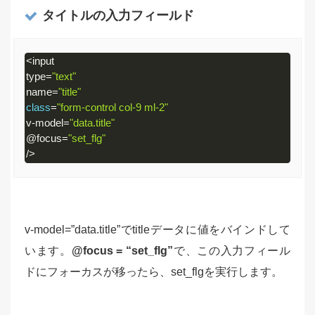
タイトルの入力フィールド
<
input

type
=
"text"
name
=
"title"
class
=
"form-control col-9 ml-2"
v
-
model
=
"data.title"
@focus
=
"set_flg"
/
>
Code 
language:
JavaScript
(
javascript
)
v-model=”data.title”でtitleデータに値をバインドして
います。
@focus = “set_flg”
で、この入力フィール
ドにフォーカスが移ったら、set_flgを実行します。