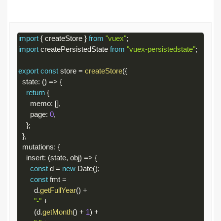
import
{
 createStore 
}
from
"vuex"
;
import
 createPersistedState 
from
"vuex-persistedstate"
;
export
const
 store 
=
createStore
(
{
  state
:
(
)
=
>
{
return
{
      memo
:
[
]
,
      page
:
0
,
}
;
}
,
  mutations
:
{
    insert
:
(
state
,
 obj
)
=
>
{
const
 d 
=
new
Date
(
)
;
const
 fmt 
=
        d
.
getFullYear
(
)
+
"-"
+
(
d
.
getMonth
(
)
+
1
)
+