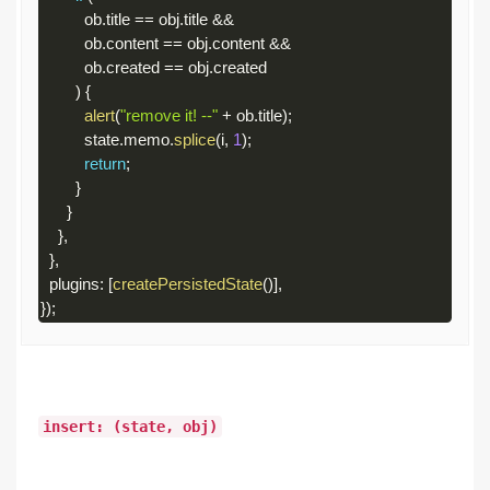
          ob
.
title 
==
 obj
.
title 
&&
          ob
.
content 
==
 obj
.
content 
&&
          ob
.
created 
==
 obj
.
created

)
{
alert
(
"remove it! --"
+
 ob
.
title
)
;
          state
.
memo
.
splice
(
i
,
1
)
;
return
;
}
}
}
,
}
,
  plugins
:
[
createPersistedState
(
)
]
,
}
)
;
Code 
language:
JavaScript
(
javascript
)
insert: (state, obj)