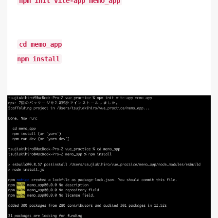
npm init vite-app memo_app
cd memo_app
npm install