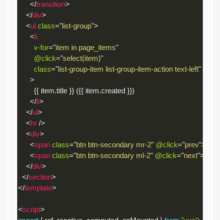
</
transition
>
</
div
>
<
ul
class
=
"
list-group
"
>
<
li
v-for
=
"
item in page_items
"
@click
=
"
select(item)
"
class
=
"
list-group-item list-group-item-action text-left
"
>
        {{ item.title }} ({{ item.created }})

</
li
>
</
ul
>
<
hr
/>
<
div
>
<
span
class
=
"
btn btn-secondary mr-2
"
@click
=
"
prev
"
>
&lt;
 
<
span
class
=
"
btn btn-secondary ml-2
"
@click
=
"
next
"
>
next 
</
div
>
</
section
>
</
template
>
<
script
>