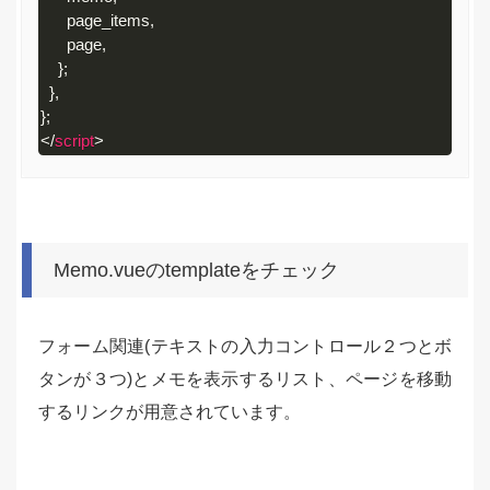
      page_items
,
      page
,
}
;
}
,
}
;
</
script
>
Code 
language:
HTML, 
XML
Memo.vueのtemplateをチェック
(
xml
)
フォーム関連(テキストの入力コントロール２つとボ
タンが３つ)とメモを表示するリスト、ページを移動
するリンクが用意されています。