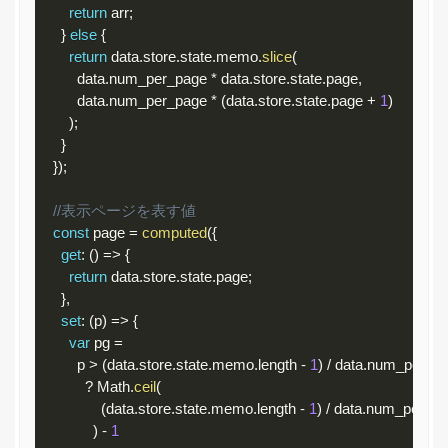
return
 arr
;
}
else
{
return
 data
.
store
.
state
.
memo
.
slice
(
          data
.
num_per_page 
*
 data
.
store
.
state
.
page
,
          data
.
num_per_page 
*
(
data
.
store
.
state
.
page 
+
1
)
)
;
}
}
)
;
//表示ページを表す値
const
 page 
=
computed
(
{
get
:
(
)
=
>
{
return
 data
.
store
.
state
.
page
;
}
,
set
:
(
p
)
=
>
{
var
 pg 
=
          p 
>
(
data
.
store
.
state
.
memo
.
length 
-
1
)
/
 data
.
num_per_pa
?
 Math
.
ceil
(
(
data
.
store
.
state
.
memo
.
length 
-
1
)
/
 data
.
num_per_pa
)
-
1