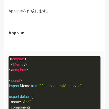
JavaScript
(
javascript
)
App.vueを作成します。
App.vue
<
template
>
<
Memo
/>
</
template
>
<
script
>
import
 Memo 
from
"./components/Memo.vue"
;
export
default
{
  name
:
"App"
,
  components
:
{