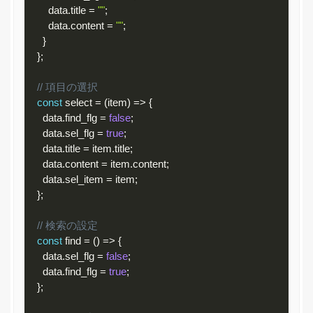
        data
.
title 
=
""
;
        data
.
content 
=
""
;
}
}
;
// 項目の選択
const
 select 
=
(
item
)
=
>
{
      data
.
find_flg 
=
false
;
      data
.
sel_flg 
=
true
;
      data
.
title 
=
 item
.
title
;
      data
.
content 
=
 item
.
content
;
      data
.
sel_item 
=
 item
;
}
;
// 検索の設定
const
 find 
=
(
)
=
>
{
      data
.
sel_flg 
=
false
;
      data
.
find_flg 
=
true
;
}
;