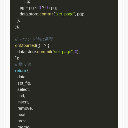
:
 p
;
        pg 
=
 pg 
<
0
?
0
:
 pg
;
        data
.
store
.
commit
(
"set_page"
,
 pg
)
;
}
,
}
)
;
// マウント時の処理
onMounted
(
(
)
=
>
{
      data
.
store
.
commit
(
"set_page"
,
0
)
;
}
)
;
// 戻り値
return
{
      data
,
      set_flg
,
      select
,
      find
,
      insert
,
      remove
,
      next
,
      prev
,
      memo
,