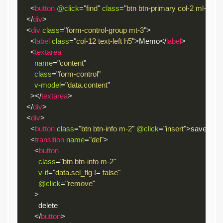
<
button
@click
=
"
find
"
class
=
"
btn btn-primary col-2 ml-2
"
>
fi
</
div
>
<
div
class
=
"
form-control-group mt-3
"
>
<
label
class
=
"
col-12 text-left h5
"
>
Memo
</
label
>
<
textarea
name
=
"
content
"
class
=
"
form-control
"
v-model
=
"
data.content
"
>
</
textarea
>
</
div
>
<
div
>
<
button
class
=
"
btn btn-info m-2
"
@click
=
"
insert
"
>
save
</
but
<
transition
name
=
"
del
"
>
<
button
class
=
"
btn btn-info m-2
"
v-if
=
"
data.sel_flg !
=
 false
"
@click
=
"
remove
"
>
          delete

</
button
>