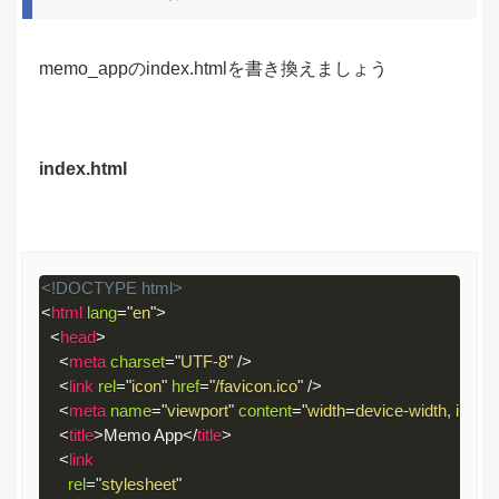
memo_appのindex.htmlを書き換えましょう
index.html
<!DOCTYPE html>
<
html
lang
=
"
en
"
>
<
head
>
<
meta
charset
=
"
UTF-8
"
/>
<
link
rel
=
"
icon
"
href
=
"
/favicon.ico
"
/>
<
meta
name
=
"
viewport
"
content
=
"
width
=
device-width, initial
<
title
>
Memo App
</
title
>
<
link
rel
=
"
stylesheet
"