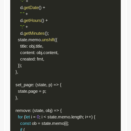
"-"
+
        d
.
getDate
(
)
+
" "
+
        d
.
getHours
(
)
+
":"
+
        d
.
getMinutes
(
)
;
      state
.
memo
.
unshift
(
{
        title
:
 obj
.
title
,
        content
:
 obj
.
content
,
        created
:
 fmt
,
}
)
;
}
,
    set_page
:
(
state
,
 p
)
=
>
{
      state
.
page 
=
 p
;
}
,
    remove
:
(
state
,
 obj
)
=
>
{
for
(
let
 i 
=
0
;
 i 
<
 state
.
memo
.
length
;
 i
++
)
{
const
 ob 
=
 state
.
memo
[
i
]
;
if
(