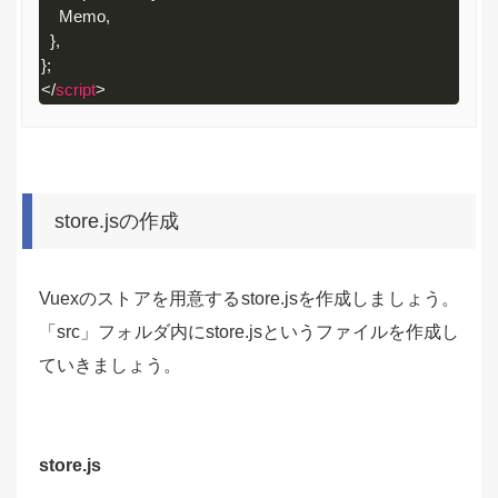
    Memo
,
}
,
}
;
</
script
>
Code 
language:
HTML, 
XML
store.jsの作成
(
xml
)
Vuexのストアを用意するstore.jsを作成しましょう。
「src」フォルダ内にstore.jsというファイルを作成し
ていきましょう。
store.js