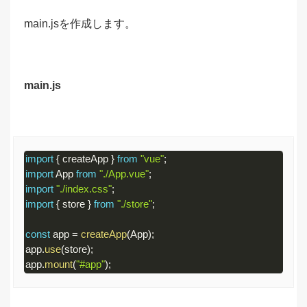
main.jsを作成します。
main.js
import
{
 createApp 
}
from
"vue"
;
import
 App 
from
"./App.vue"
;
import
"./index.css"
;
import
{
 store 
}
from
"./store"
;
const
 app 
=
createApp
(
App
)
;
app
.
use
(
store
)
;
app
.
mount
(
"#app"
)
;
Code 
language: