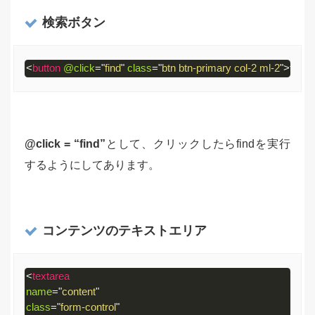
検索ボタン
<
button
@click
=
"
find
"
class
=
"
btn btn-primary col-2 ml-2
"
>
find
</
Code 
language:
HTML, 
XML
@click = “find”
として、クリックしたらfindを実行
(
xml
)
するようにしてあります。
コンテンツのテキストエリア
<
textarea
name
=
"
content
"
class
=
"
form-control
"