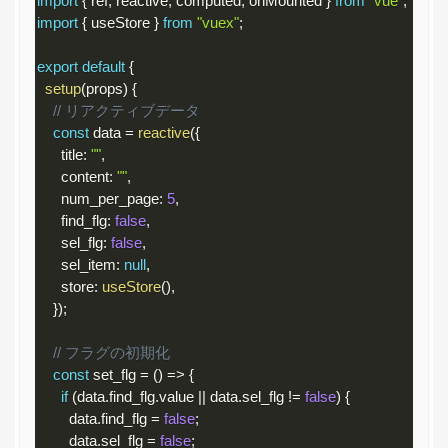
import
{
 ref
,
 reactive
,
 computed
,
 onMounted 
}
from
"vue"
;
import
{
 useStore 
}
from
"vuex"
;
export
default
{
setup
(
props
)
{
// リアクティブデータ
const
 data 
=
reactive
(
{
      title
:
""
,
      content
:
""
,
      num_per_page
:
5
,
      find_flg
:
false
,
      sel_flg
:
false
,
      sel_item
:
null
,
      store
:
useStore
(
)
,
}
)
;
// フラグの初期化
const
 set_flg 
=
(
)
=
>
{
if
(
data
.
find_flg
.
value 
||
 data
.
sel_flg 
!=
false
)
{
        data
.
find_flg 
=
false
;
        data
.
sel_flg 
=
false
;